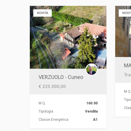
NOVITÀ
NOVI
MA
Tra
VERZUOLO - Cuneo
€ 225.000,00
M.Q
Tipo
M.Q.
160.00
Clas
Tipologia
Vendita
Classe Energetica
A1