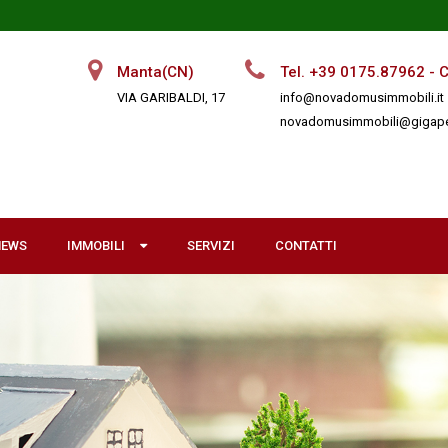
Manta(CN)
Tel. +39 0175.87962 - 
VIA GARIBALDI, 17
info@novadomusimmobili.it
novadomusimmobili@gigape
NEWS
IMMOBILI
IMMOBILI
SERVIZI
CONTATTI
Vendita
Affitti