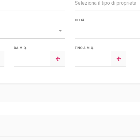
Seleziona il tipo di proprietà
CITTÀ
DA M.Q.
FINO A M.Q.