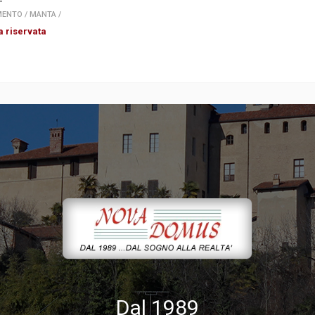
-
MENTO
/
MANTA
/
a riservata
Dal 1989