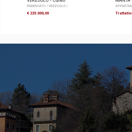
VERZUOLO - Cuneo
MANTA 
FABBRICATO
/
VERZUOLO
/
APPARTA
€ 225.000,00
Trattativ