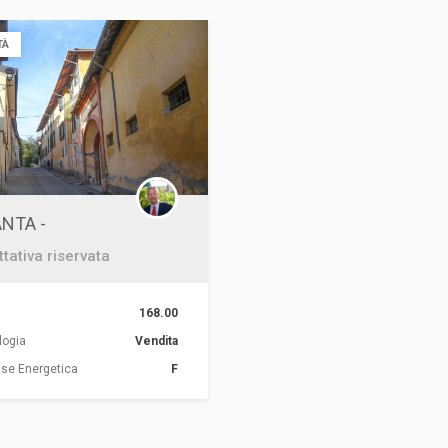
TÀ
NTA -
ttativa riservata
.
168.00
logia
Vendita
se Energetica
F